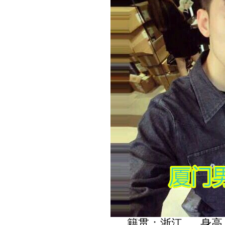
籍贯；浙江 身高；