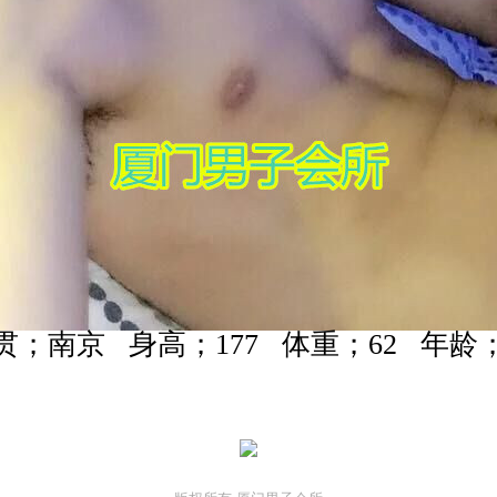
贯；南京 身高；177 体重；62 年龄；