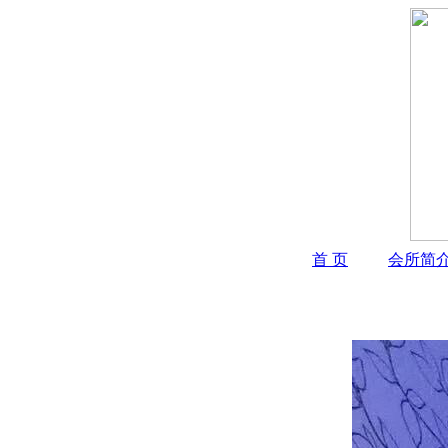
首 页
会所简